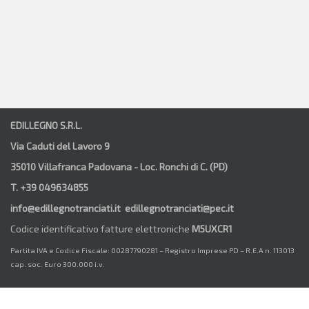
EDILLEGNO S.R.L.
Via Caduti del Lavoro 9
35010 Villafranca Padovana - Loc. Ronchi di C. (PD)
T. +39 049634855
info@edillegnotranciati.it edillegnotranciati@pec.it
Codice identificativo fatture elettroniche
M5UXCR1
Partita IVA e Codice Fiscale: 00287790281 – Registro Imprese PD – R.E.A n. 113013
cap. soc. Euro 300.000 i.v.