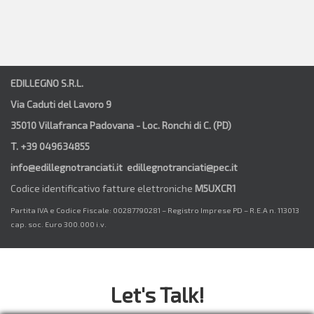
EDILLEGNO S.R.L.
Via Caduti del Lavoro 9
35010 Villafranca Padovana - Loc. Ronchi di C. (PD)
T. +39 049634855
info@edillegnotranciati.it edillegnotranciati@pec.it
Codice identificativo fatture elettroniche
M5UXCR1
Partita IVA e Codice Fiscale: 00287790281 – Registro Imprese PD – R.E.A n. 113013
cap. soc. Euro 300.000 i.v.
Let's Talk!