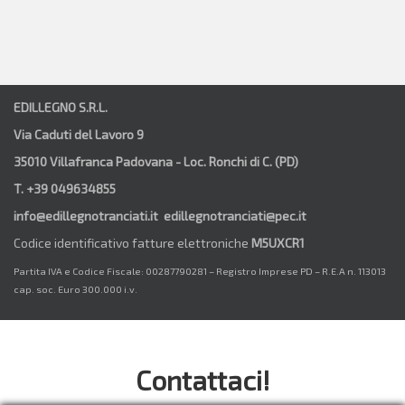
EDILLEGNO S.R.L.
Via Caduti del Lavoro 9
35010 Villafranca Padovana - Loc. Ronchi di C. (PD)
T. +39 049634855
info@edillegnotranciati.it edillegnotranciati@pec.it
Codice identificativo fatture elettroniche
M5UXCR1
Partita IVA e Codice Fiscale: 00287790281 – Registro Imprese PD – R.E.A n. 113013
cap. soc. Euro 300.000 i.v.
Contattaci!