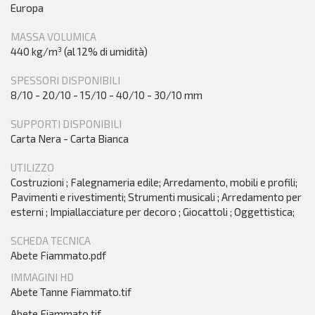
Europa
MASSA VOLUMICA
440 kg/m³ (al 12% di umidità)
SPESSORI DISPONIBILI
8/10 - 20/10 - 15/10 - 40/10 - 30/10 mm
SUPPORTI DISPONIBILI
Carta Nera - Carta Bianca
UTILIZZO
Costruzioni ; Falegnameria edile; Arredamento, mobili e profili;
Pavimenti e rivestimenti; Strumenti musicali ; Arredamento per
esterni ; Impiallacciature per decoro ; Giocattoli ; Oggettistica;
SCHEDA TECNICA
Abete Fiammato.pdf
IMMAGINI HD
Abete Tanne Fiammato.tif
Abete Fiammato.tif