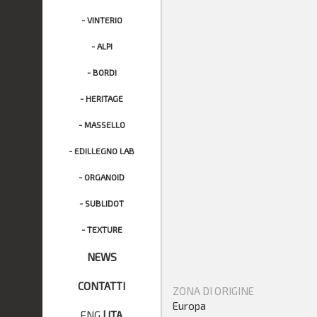
- VINTERIO
- ALPI
- BORDI
- HERITAGE
- MASSELLO
- EDILLEGNO LAB
- ORGANOID
- SUBLIDOT
- TEXTURE
NEWS
CONTATTI
ZONA DI ORIGINE
Europa
ENG
|
ITA