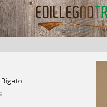
 Rigato
e