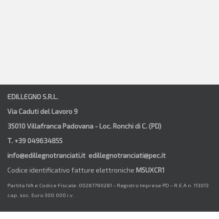
EDILLEGNO S.R.L.
Via Caduti del Lavoro 9
35010 Villafranca Padovana - Loc. Ronchi di C. (PD)
T. +39 049634855
info@edillegnotranciati.it edillegnotranciati@pec.it
Codice identificativo fatture elettroniche
M5UXCR1
Partita IVA e Codice Fiscale: 00287790281 – Registro Imprese PD – R.E.A n. 113013
cap. soc. Euro 300.000 i.v.