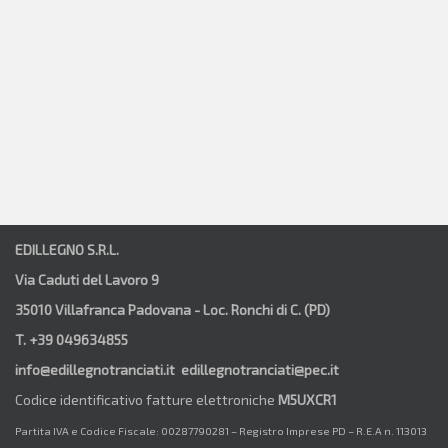
EDILLEGNO S.R.L.
Via Caduti del Lavoro 9
35010 Villafranca Padovana - Loc. Ronchi di C. (PD)
T. +39 049634855
info@edillegnotranciati.it edillegnotranciati@pec.it
Codice identificativo fatture elettroniche
M5UXCR1
Partita IVA e Codice Fiscale: 00287790281 – Registro Imprese PD – R.E.A n. 113013