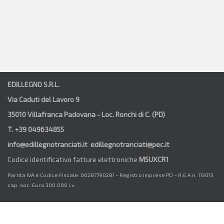
EDILLEGNO S.R.L.
Via Caduti del Lavoro 9
35010 Villafranca Padovana - Loc. Ronchi di C. (PD)
T. +39 049634855
info@edillegnotranciati.it edillegnotranciati@pec.it
Codice identificativo fatture elettroniche
M5UXCR1
Partita IVA e Codice Fiscale: 00287790281 – Registro Imprese PD – R.E.A n. 113013
cap. soc. Euro 300.000 i.v.