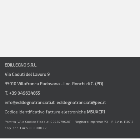
EDILLEGNO S.R.L.
Via Caduti del Lavoro 9
35010 Villafranca Padovana - Loc. Ronchi di C. (PD)
T. +39 049634855
info@edillegnotranciati.it edillegnotranciati@pec.it
Codice identificativo fatture elettroniche
M5UXCR1
Partita IVA e Codice Fiscale: 00287790281 – Registro Imprese PD – R.E.A n. 113013
cap. soc. Euro 300.000 i.v.