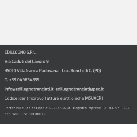
EDILLEGNO S.R.L.
Via Caduti del Lavoro 9
35010 Villafranca Padovana - Loc. Ronchi di C. (PD)
T. +39 049634855
info@edillegnotranciati.it edillegnotranciati@pec.it
Codice identificativo fatture elettroniche
M5UXCR1
Partita IVA e Codice Fiscale: 00287790281 – Registro Imprese PD – R.E.A n. 113013
cap. soc. Euro 300.000 i.v.