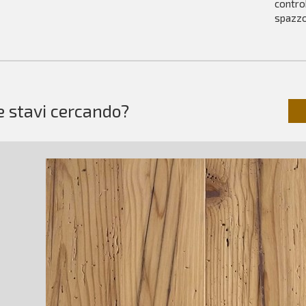
controb
spazzo
e stavi cercando?