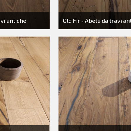
vi antiche
Old Fir - Abete da travi an