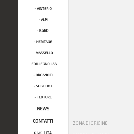
- VINTERIO
- ALPI
- BORDI
- HERITAGE
- MASSELLO
- EDILLEGNO LAB
- ORGANOID
- SUBLIDOT
- TEXTURE
NEWS
CONTATTI
ZONA DI ORIGINE
ENG
|
ITA