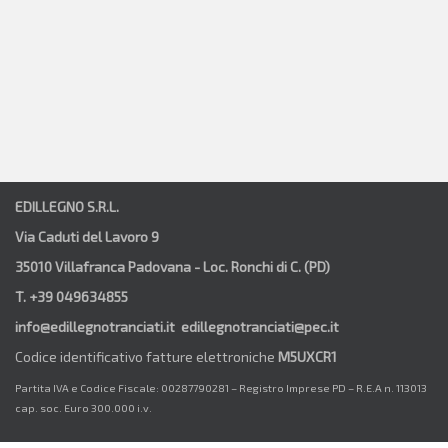
EDILLEGNO S.R.L.
Via Caduti del Lavoro 9
35010 Villafranca Padovana - Loc. Ronchi di C. (PD)
T. +39 049634855
info@edillegnotranciati.it edillegnotranciati@pec.it
Codice identificativo fatture elettroniche
M5UXCR1
Partita IVA e Codice Fiscale: 00287790281 – Registro Imprese PD – R.E.A n. 113013
cap. soc. Euro 300.000 i.v.