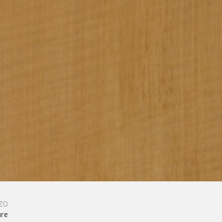
ZO
ure