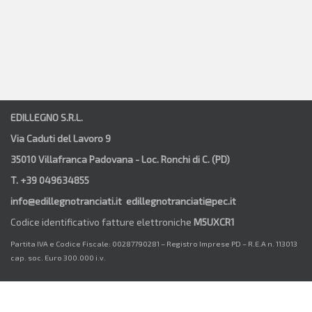
EDILLEGNO S.R.L.
Via Caduti del Lavoro 9
35010 Villafranca Padovana - Loc. Ronchi di C. (PD)
T. +39 049634855
info@edillegnotranciati.it edillegnotranciati@pec.it
Codice identificativo fatture elettroniche
M5UXCR1
Partita IVA e Codice Fiscale: 00287790281 – Registro Imprese PD – R.E.A n. 113013
cap. soc. Euro 300.000 i.v.