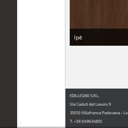
Ipè
EDILLEGNO S.R.L.
Via Caduti del Lavoro 9
35010 Villafranca Padovana - Loc.
T. +39 049634855