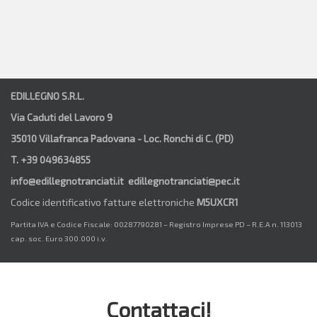
EDILLEGNO S.R.L.
Via Caduti del Lavoro 9
35010 Villafranca Padovana - Loc. Ronchi di C. (PD)
T. +39 049634855
info@edillegnotranciati.it edillegnotranciati@pec.it
Codice identificativo fatture elettroniche
M5UXCR1
Partita IVA e Codice Fiscale: 00287790281 – Registro Imprese PD – R.E.A n. 113013
cap. soc. Euro 300.000 i.v.
Contattaci!