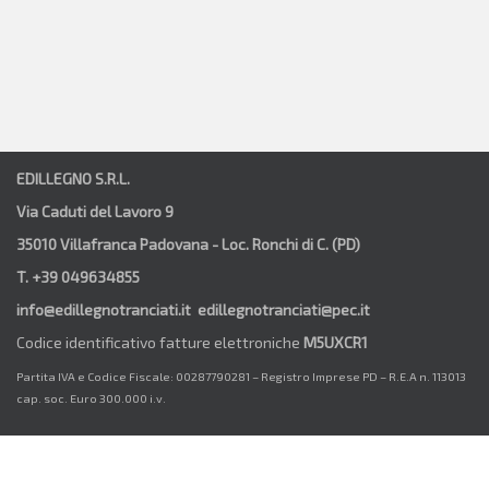
EDILLEGNO S.R.L.
Via Caduti del Lavoro 9
35010 Villafranca Padovana - Loc. Ronchi di C. (PD)
T. +39 049634855
info@edillegnotranciati.it edillegnotranciati@pec.it
Codice identificativo fatture elettroniche
M5UXCR1
Partita IVA e Codice Fiscale: 00287790281 – Registro Imprese PD – R.E.A n. 113013
cap. soc. Euro 300.000 i.v.