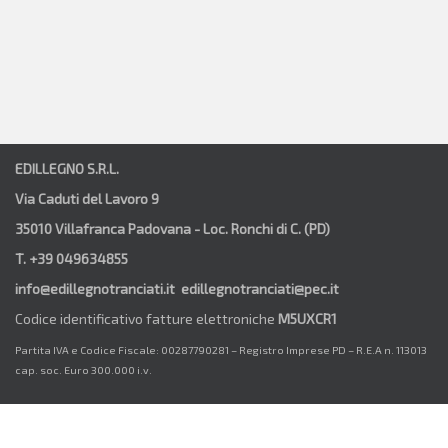
EDILLEGNO S.R.L.
Via Caduti del Lavoro 9
35010 Villafranca Padovana - Loc. Ronchi di C. (PD)
T. +39 049634855
info@edillegnotranciati.it edillegnotranciati@pec.it
Codice identificativo fatture elettroniche
M5UXCR1
Partita IVA e Codice Fiscale: 00287790281 – Registro Imprese PD – R.E.A n. 113013
cap. soc. Euro 300.000 i.v.