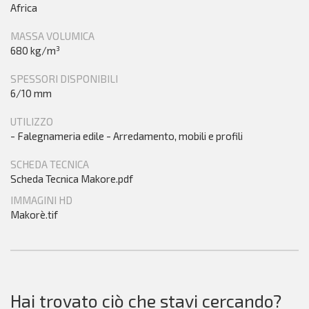
Africa
MASSA VOLUMICA
680 kg/m³
SPESSORI DISPONIBILI
6/10 mm
UTILIZZO
- Falegnameria edile - Arredamento, mobili e profili
SCHEDA TECNICA
Scheda Tecnica Makore.pdf
IMMAGINI HD
Makorè.tif
Hai trovato ciò che stavi cercando?