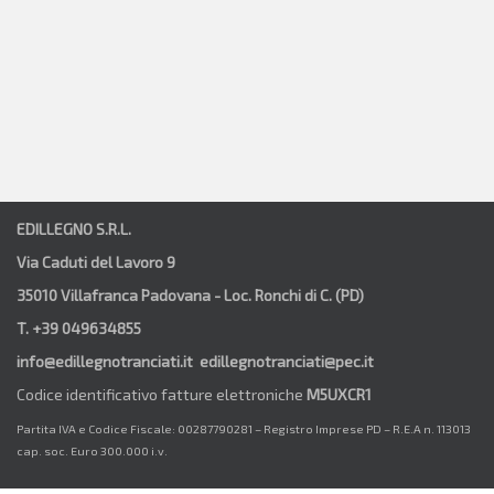
EDILLEGNO S.R.L.
Via Caduti del Lavoro 9
35010 Villafranca Padovana - Loc. Ronchi di C. (PD)
T. +39 049634855
info@edillegnotranciati.it edillegnotranciati@pec.it
Codice identificativo fatture elettroniche
M5UXCR1
Partita IVA e Codice Fiscale: 00287790281 – Registro Imprese PD – R.E.A n. 113013
cap. soc. Euro 300.000 i.v.