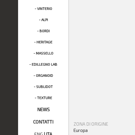
- VINTERIO
- ALPI
- BORDI
- HERITAGE
- MASSELLO
- EDILLEGNO LAB
- ORGANOID
- SUBLIDOT
- TEXTURE
NEWS
CONTATTI
ZONA DI ORIGINE
Europa
ENG
|
ITA