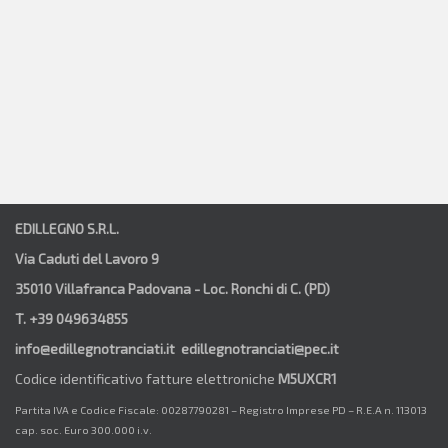
EDILLEGNO S.R.L.
Via Caduti del Lavoro 9
35010 Villafranca Padovana - Loc. Ronchi di C. (PD)
T. +39 049634855
info@edillegnotranciati.it edillegnotranciati@pec.it
Codice identificativo fatture elettroniche
M5UXCR1
Partita IVA e Codice Fiscale: 00287790281 – Registro Imprese PD – R.E.A n. 113013
cap. soc. Euro 300.000 i.v.