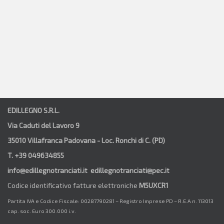
EDILLEGNO S.R.L.
Via Caduti del Lavoro 9
35010 Villafranca Padovana - Loc. Ronchi di C. (PD)
T. +39 049634855
info@edillegnotranciati.it edillegnotranciati@pec.it
Codice identificativo fatture elettroniche
M5UXCR1
Partita IVA e Codice Fiscale: 00287790281 – Registro Imprese PD – R.E.A n. 113013
cap. soc. Euro 300.000 i.v.