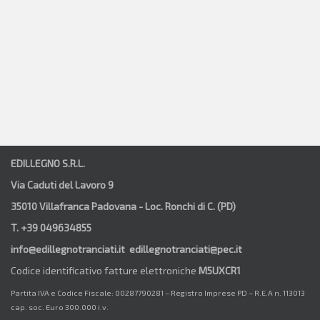
EDILLEGNO S.R.L.
Via Caduti del Lavoro 9
35010 Villafranca Padovana - Loc. Ronchi di C. (PD)
T. +39 049634855
info@edillegnotranciati.it edillegnotranciati@pec.it
Codice identificativo fatture elettroniche
M5UXCR1
Partita IVA e Codice Fiscale: 00287790281 – Registro Imprese PD – R.E.A n. 113013
cap. soc. Euro 300.000 i.v.