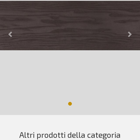
Altri prodotti della categoria