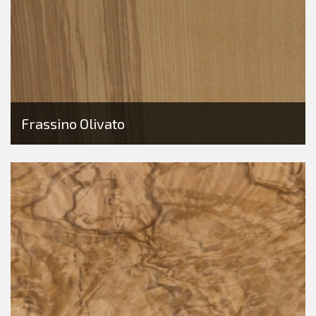
Frassino Olivato