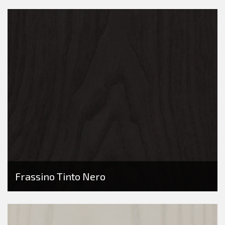
Frassino Tinto Nero