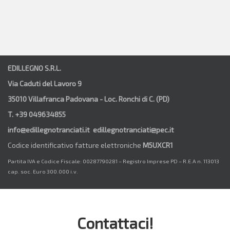
EDILLEGNO S.R.L.
Via Caduti del Lavoro 9
35010 Villafranca Padovana - Loc. Ronchi di C. (PD)
T. +39 049634855
info@edillegnotranciati.it edillegnotranciati@pec.it
Codice identificativo fatture elettroniche
M5UXCR1
Partita IVA e Codice Fiscale: 00287790281 – Registro Imprese PD – R.E.A n. 113013
cap. soc. Euro 300.000 i.v.
Contattaci!