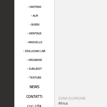
- VINTERIO
- ALPI
- BORDI
- HERITAGE
- MASSELLO
- EDILLEGNO LAB
- ORGANOID
- SUBLIDOT
- TEXTURE
NEWS
CONTATTI
ZONA DI ORIGINE
Africa
ENG
|
ITA