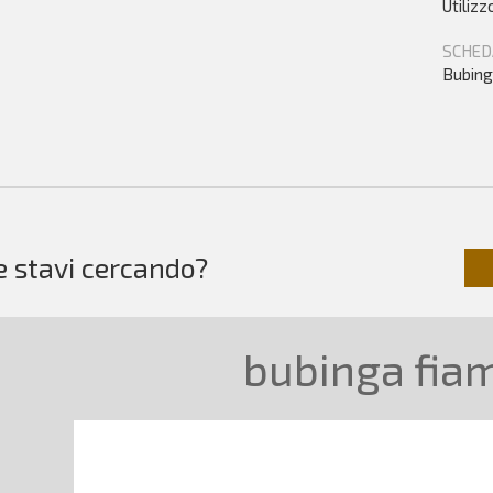
Utiliz
SCHED
Bubing
e stavi cercando?
bubinga fi