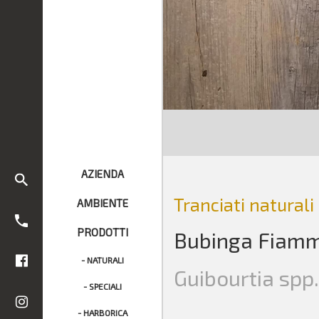
AZIENDA
Tranciati naturali
AMBIENTE
PRODOTTI
Bubinga Fiam
- NATURALI
Guibourtia spp.
- SPECIALI
- HARBORICA