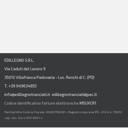
EDILLEGNO S.R.L.
Via Caduti del Lavoro 9
35010 Villafranca Padovana - Loc. Ronchi di C. (PD)
T. +39 049634855
info@edillegnotranciati.it edillegnotranciati@pec.it
Codice identificativo fatture elettroniche
M5UXCR1
Partita IVA e Codice Fiscale: 00287790281 – Registro Imprese PD – R.E.A n. 113013
cap. soc. Euro 300.000 i.v.