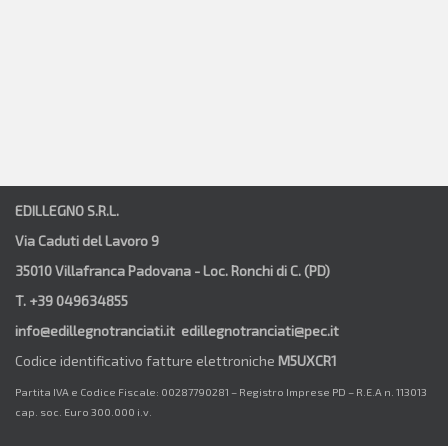
EDILLEGNO S.R.L.
Via Caduti del Lavoro 9
35010 Villafranca Padovana - Loc. Ronchi di C. (PD)
T. +39 049634855
info@edillegnotranciati.it edillegnotranciati@pec.it
Codice identificativo fatture elettroniche
M5UXCR1
Partita IVA e Codice Fiscale: 00287790281 – Registro Imprese PD – R.E.A n. 113013
cap. soc. Euro 300.000 i.v.