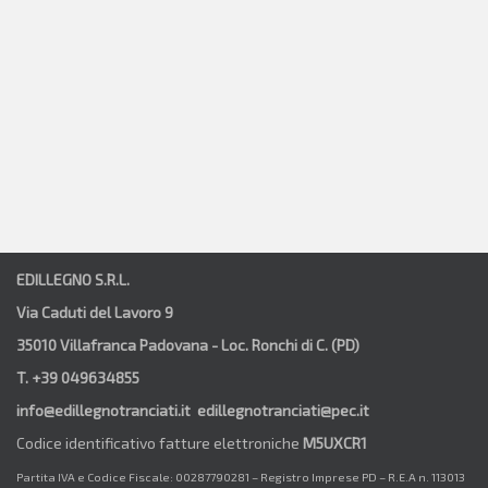
EDILLEGNO S.R.L.
Via Caduti del Lavoro 9
35010 Villafranca Padovana - Loc. Ronchi di C. (PD)
T. +39 049634855
info@edillegnotranciati.it edillegnotranciati@pec.it
Codice identificativo fatture elettroniche
M5UXCR1
Partita IVA e Codice Fiscale: 00287790281 – Registro Imprese PD – R.E.A n. 113013