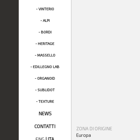
- VINTERIO
- ALPI
- BORDI
- HERITAGE
- MASSELLO
- EDILLEGNO LAB
- ORGANOID
- SUBLIDOT
- TEXTURE
NEWS
CONTATTI
ZONA DI ORIGINE
Europa
ENG
|
ITA