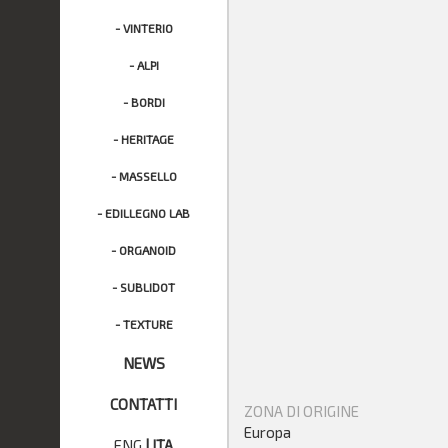
- VINTERIO
- ALPI
- BORDI
- HERITAGE
- MASSELLO
- EDILLEGNO LAB
- ORGANOID
- SUBLIDOT
- TEXTURE
NEWS
CONTATTI
ZONA DI ORIGINE
Europa
ENG
|
ITA