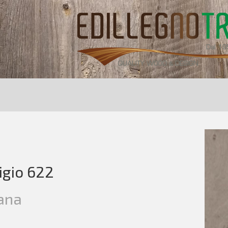
igio 622
ana