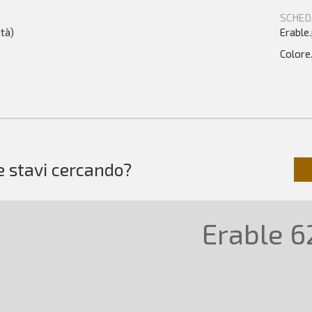
SCHED
tà)
Erable
Colore
e stavi cercando?
Erable 6