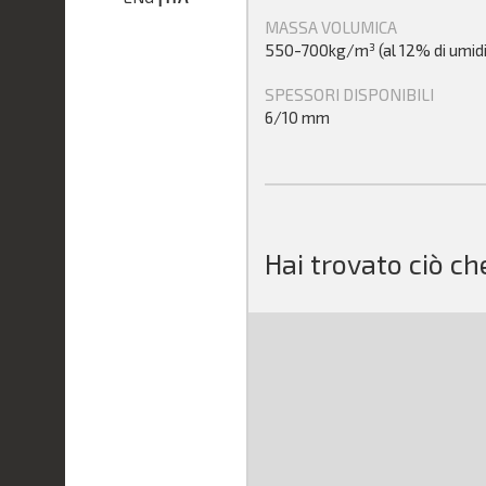
MASSA VOLUMICA
550-700kg/m³ (al 12% di umidi
SPESSORI DISPONIBILI
6/10 mm
Hai trovato ciò ch