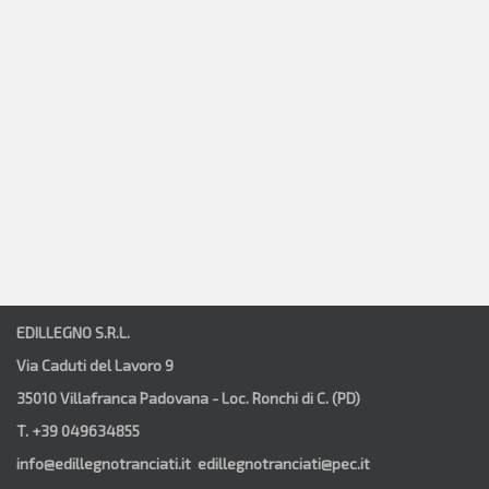
EDILLEGNO S.R.L.
Via Caduti del Lavoro 9
35010 Villafranca Padovana - Loc. Ronchi di C. (PD)
T. +39 049634855
info@edillegnotranciati.it edillegnotranciati@pec.it