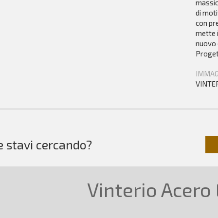
massic
di moti
con pre
mette i
nuovo e
Progett
IMMAG
VINTER
e stavi cercando?
Vinterio Acero