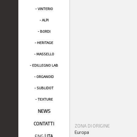
- VINTERIO
- ALPI
- BORDI
- HERITAGE
- MASSELLO
- EDILLEGNO LAB
- ORGANOID
- SUBLIDOT
- TEXTURE
NEWS
CONTATTI
ZONA DI ORIGINE
Europa
ENG
|
ITA