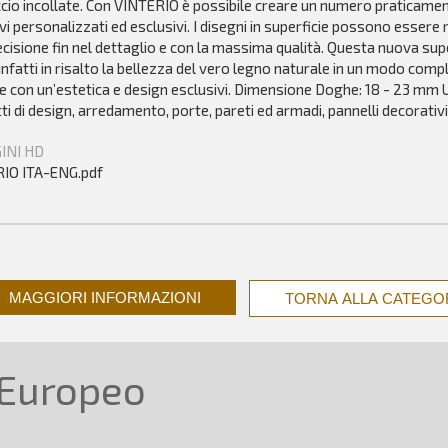
cio incollate. Con VINTERIO è possibile creare un numero praticament
vi personalizzati ed esclusivi. I disegni in superficie possono essere 
cisione fin nel dettaglio e con la massima qualità. Questa nuova supe
nfatti in risalto la bellezza del vero legno naturale in un modo com
 con un’estetica e design esclusivi. Dimensione Doghe: 18 - 23 mm Ut
i di design, arredamento, porte, pareti ed armadi, pannelli decorativi
INI HD
IO ITA-ENG.pdf
MAGGIORI INFORMAZIONI
TORNA ALLA CATEGO
 Europeo